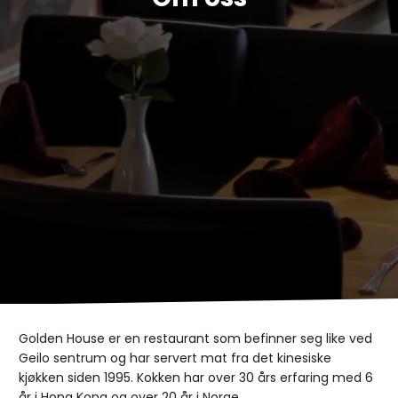
Golden House er en restaurant som befinner seg like ved
Geilo sentrum og har servert mat fra det kinesiske
kjøkken siden 1995. Kokken har over 30 års erfaring med 6
år i Hong Kong og over 20 år i Norge.