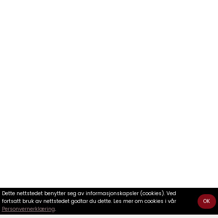
Dette nettstedet benytter seg av informasjonskapsler (cookies). Ved
fortsatt bruk av nettstedet godtar du dette. Les mer om cookies i vår
OK
Personvernerklæring
.